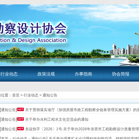
行业动态
政策法规
办事指南
协会简报
前位置：
首页
>
行业动态
>
通知公告
[
]
通知公告
关于贯彻落实省厅《加强房屋市政工程勘察全链条管理实施方案》的
[
]
通知公告
关于举办水利工程水文化交流会的通知
[
]
通知公告
东设协字〔2026〕1号-关于举办2026年东营市工程勘察设计质量管理小
[
-
-
]
首页
行业动态
通知公告
关于举办理事扩大会议暨科技创新交流、财税管控高级