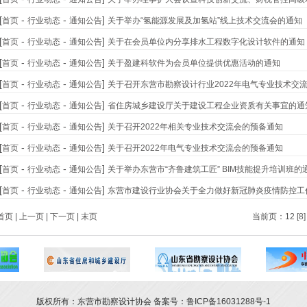
[
-
-
]
首页
行业动态
通知公告
关于举办“氢能源发展及加氢站”线上技术交流会的通知
[
-
-
]
首页
行业动态
通知公告
关于在会员单位内分享排水工程数字化设计软件的通知
[
-
-
]
首页
行业动态
通知公告
关于盈建科软件为会员单位提供优惠活动的通知
[
-
-
]
首页
行业动态
通知公告
关于召开东营市勘察设计行业2022年电气专业技术交
[
-
-
]
首页
行业动态
通知公告
省住房城乡建设厅关于建设工程企业资质有关事宜的通
[
-
-
]
首页
行业动态
通知公告
关于召开2022年相关专业技术交流会的预备通知
[
-
-
]
首页
行业动态
通知公告
关于召开2022年电气专业技术交流会的预备通知
[
-
-
]
首页
行业动态
通知公告
关于举办东营市“齐鲁建筑工匠” BIM技能提升培训班的
[
-
-
]
首页
行业动态
通知公告
东营市建设行业协会关于全力做好新冠肺炎疫情防控工
首页
|
上一页
|
下一页
|
末页
当前页：12
[8]
版权所有：东营市勘察设计协会 备案号：鲁ICP备16031288号-1