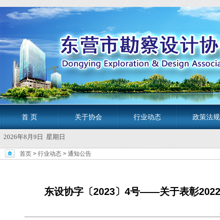
首 页
关于协会
行业动态
政策法规
2026年8月9日 星期日
首页
>
行业动态
>
通知公告
东设协字〔2023〕4号——关于表彰2
发